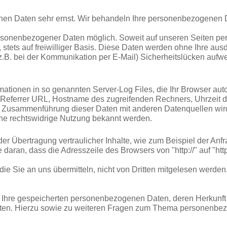
chen Daten sehr ernst. Wir behandeln Ihre personenbezogenen D
rsonenbezogener Daten möglich. Soweit auf unseren Seiten pe
 stets auf freiwilliger Basis. Diese Daten werden ohne Ihre au
(z.B. bei der Kommunikation per E-Mail) Sicherheitslücken aufw
mationen in so genannten Server-Log Files, die Ihr Browser auto
Referrer URL, Hostname des zugreifenden Rechners, Uhrzeit d
 Zusammenführung dieser Daten mit anderen Datenquellen wird
ine rechtswidrige Nutzung bekannt werden.
r Übertragung vertraulicher Inhalte, wie zum Beispiel der Anfr
aran, dass die Adresszeile des Browsers von "http://" auf "htt
die Sie an uns übermitteln, nicht von Dritten mitgelesen werden
ber Ihre gespeicherten personenbezogenen Daten, deren Herkun
aten. Hierzu sowie zu weiteren Fragen zum Thema personenbez